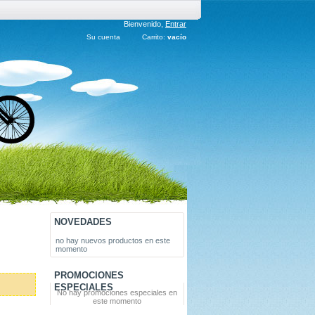
Bienvenido,
Entrar
Su cuenta
Carrito:
vacío
NOVEDADES
no hay nuevos productos en este
momento
PROMOCIONES
ESPECIALES
No hay promociones especiales en
este momento