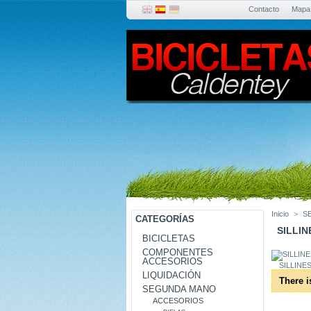
Contacto
Mapa
Inicio
>
S
CATEGORÍAS
SILLI
BICICLETAS
COMPONENTES
ACCESORIOS
SILLINE
LIQUIDACIÓN
There i
SEGUNDA MANO
ACCESORIOS