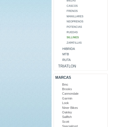
BIELAS
CASCOS
FRENOS
MANILLARES
NEOPRENOS
POTENCIAS
RUEDAS
SILLINES
ZAPATILLAS
HIBRIDA
MTB
RUTA
TRIATLON
MARCAS
Bmc
Brooks
Cannondale
Garmin
Look
Niner Bikes
Oakley
Sailfish
Scott
Specialized