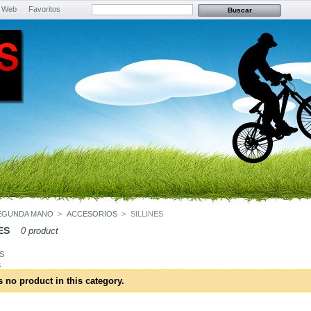
 Web
Favoritos
EGUNDA MANO
>
ACCESORIOS
>
SILLINES
NES
0 product
S
s no product in this category.