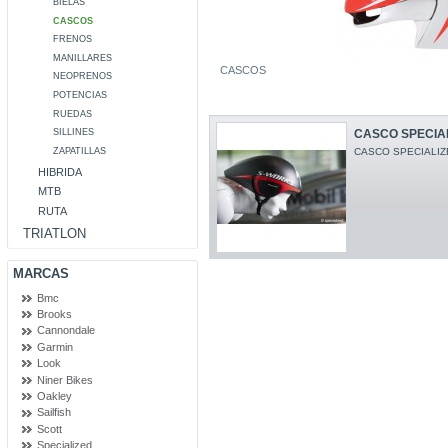
BIELAS
CASCOS
FRENOS
MANILLARES
CASCOS
NEOPRENOS
POTENCIAS
RUEDAS
CASCO SPECIA
SILLINES
CASCO SPECIALIZ
ZAPATILLAS
HIBRIDA
MTB
RUTA
TRIATLON
MARCAS
Bmc
Brooks
Cannondale
Garmin
Look
Niner Bikes
Oakley
Sailfish
Scott
Specialized