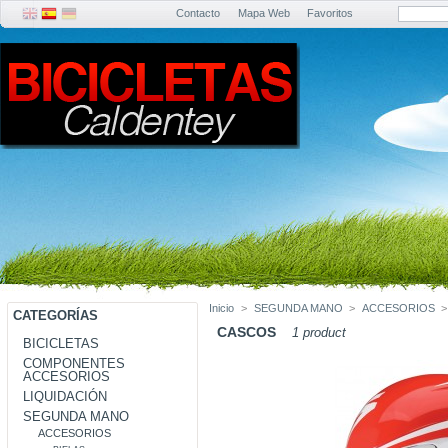
Contacto
Mapa Web
Favoritos
Inicio
>
SEGUNDA MANO
>
ACCESORIOS
>
CATEGORÍAS
CASCOS
1 product
BICICLETAS
COMPONENTES
ACCESORIOS
LIQUIDACIÓN
SEGUNDA MANO
ACCESORIOS