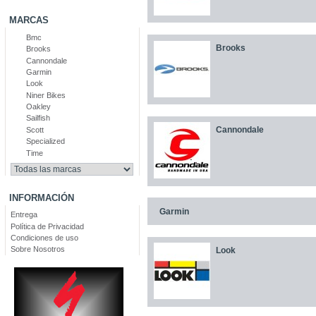
MARCAS
Bmc
Brooks
Brooks
Cannondale
Garmin
Look
Niner Bikes
Oakley
Sailfish
Cannondale
Scott
Specialized
Time
INFORMACIÓN
Garmin
Entrega
Política de Privacidad
Condiciones de uso
Sobre Nosotros
Look