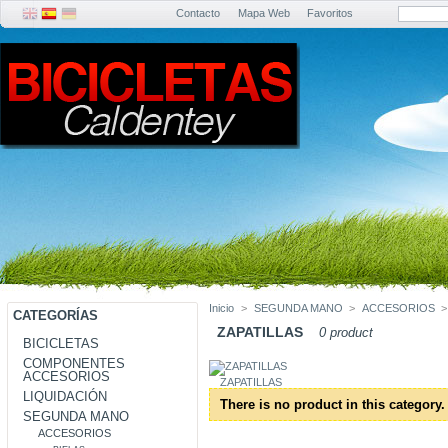
Contacto
Mapa Web
Favoritos
Inicio
>
SEGUNDA MANO
>
ACCESORIOS
>
CATEGORÍAS
ZAPATILLAS
0 product
BICICLETAS
COMPONENTES
ACCESORIOS
ZAPATILLAS
LIQUIDACIÓN
There is no product in this category.
SEGUNDA MANO
ACCESORIOS