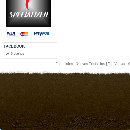
FACEBOOK
Síguenos
Especiales
Nuevos Productos
Top Ventas
C