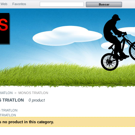
 Web
Favoritos
RIATLON
>
MONOS TRIATLON
 TRIATLON
0 product
TRIATLON
s no product in this category.