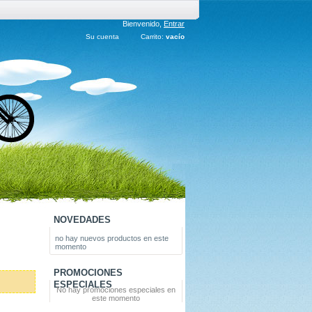
Bienvenido,
Entrar
Su cuenta
Carrito:
vacío
NOVEDADES
no hay nuevos productos en este
momento
PROMOCIONES
ESPECIALES
No hay promociones especiales en
este momento