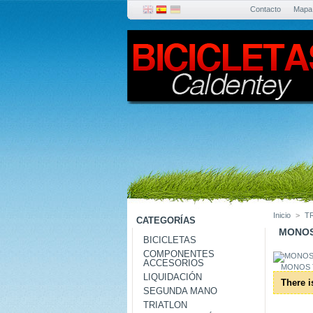
Contacto
Mapa
Inicio
>
T
CATEGORÍAS
MONOS
BICICLETAS
COMPONENTES
ACCESORIOS
MONOS 
LIQUIDACIÓN
There i
SEGUNDA MANO
TRIATLON